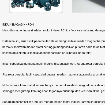
INDUKSI AC/ASINKRON
Mayoritas motor industri adalah motor induksi AC tiga fasa karena keandalannya
Dalam hal ini, arus listrik pada belitan stator menghasilkan medan magnet berp
bereaksi melawan medan stator sehingga menghasilkan putaran pada rotor. Moto
kecepatan sinkronus tidak akan menghasilkan arus induksi pada rotor.
Inilah sebabnya mengapa motor induksi disebut asinkron, karena rotor berputar
Jika rotor berputar lebih cepat dari putaran medan magnet stator, maka arus akan
Motor induksi tidak mahal karena hanya memerlukan elektromagnet pada stator d
sehingga mengurangi kemungkinan terjadinya busur api dan keausan akibat ge
Sebagian besar fasilitas industri menggunakan motor induksi karena karakteris