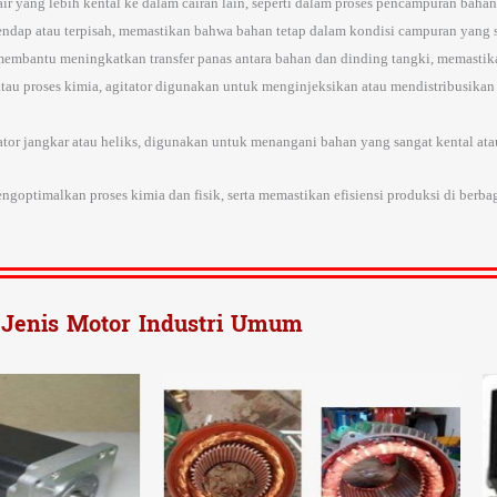
ir yang lebih kental ke dalam cairan lain, seperti dalam proses pencampuran baha
gendap atau terpisah, memastikan bahwa bahan tetap dalam kondisi campuran yang 
 membantu meningkatkan transfer panas antara bahan dan dinding tangki, memasti
 atau proses kimia, agitator digunakan untuk menginjeksikan atau mendistribusika
itator jangkar atau heliks, digunakan untuk menangani bahan yang sangat kental ata
goptimalkan proses kimia dan fisik, serta memastikan efisiensi produksi di berbaga
Jenis Motor Industri Umum