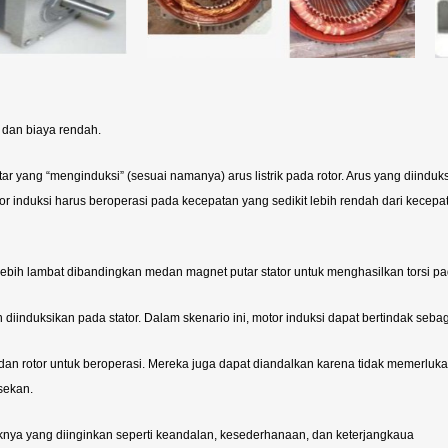
 dan biaya rendah.
utar yang “menginduksi” (sesuai namanya) arus listrik pada rotor. Arus yang diin
r induksi harus beroperasi pada kecepatan yang sedikit lebih rendah dari kecepa
 lebih lambat dibandingkan medan magnet putar stator untuk menghasilkan torsi pa
 diinduksikan pada stator. Dalam skenario ini, motor induksi dapat bertindak sebag
an rotor untuk beroperasi. Mereka juga dapat diandalkan karena tidak memerlukan
sekan.
tiknya yang diinginkan seperti keandalan, kesederhanaan, dan keterjangkaua