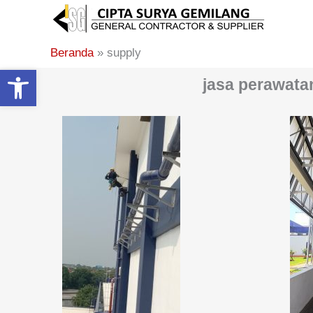
ke
konten
Beranda
supply
Open toolbar
jasa perawata